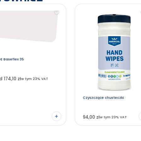
en
odukt
a
ele
riantów.
cje
ożna
ybrać
a
ronie
oduktu
E Baseflex 35
d 174,10 zł
w tym 23% VAT
Czyszczące chusteczki
94,00 zł
w tym 23% VAT