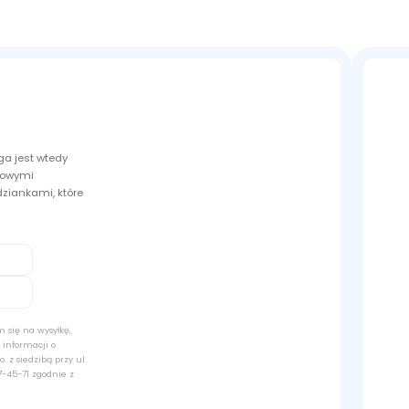
ga jest wtedy
nżowymi
ziankami, które
 się na wysyłkę,
 informacji o
. z siedzibą przy ul.
-45-71 zgodnie z