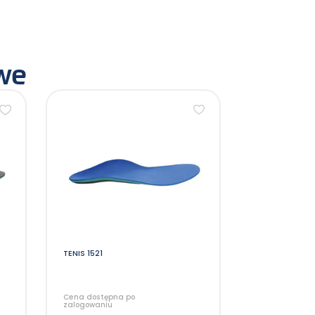
owe
Ten
produkt
ma
wiele
wariantów.
Opcje
można
wybrać
na
stronie
produktu
TENIS 1521
Cena dostępna po
zalogowaniu