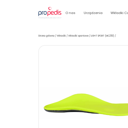
O nas
Urządzenia
Wkładki C
Strona główna
/
Wkładki
/
Wkładki sportowe
/
LIGHT SPORT (MC250)
/