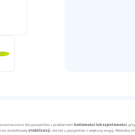
 przeznaczona dla pacjentów z problemem
koślawości lub szpotawości
, pr
kania dodatkowej
stabilizacji
, ale też u pacjentów z większą wagą. Wkładka L