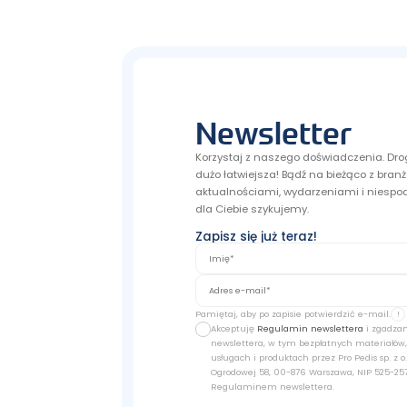
Newsletter
Korzystaj z naszego doświadczenia. Dro
dużo łatwiejsza! Bądź na bieżąco z bra
aktualnościami, wydarzeniami i niespod
dla Ciebie szykujemy.
Zapisz się już teraz!
Pamiętaj, aby po zapisie potwierdzić e-mail.
!
Akceptuję
Regulamin newslettera
i zgadzam
newslettera, w tym bezpłatnych materiałów,
usługach i produktach przez Pro Pedis sp. z o.o
Ogrodowej 58, 00-876 Warszawa, NIP 525-257
Regulaminem newslettera.