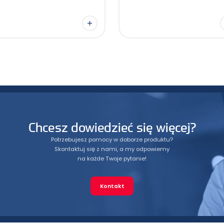
Chcesz dowiedzieć się więcej?
Potrzebujesz pomocy w doborze produktu?
Skontaktuj się z nami, a my odpowiemy
na każde Twoje pytanie!
Kontakt