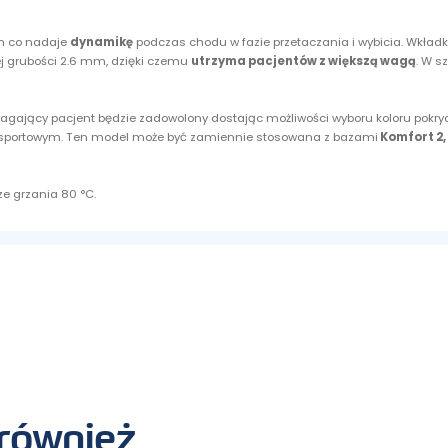
m co nadaje
dynamikę
podczas chodu w fazie przetaczania i wybicia. Wkładk
nej grubości 2.6 mm, dzięki czemu
utrzyma pacjentów z większą wagą
.
W sz
magający pacjent będzie zadowolony dostając możliwości wyboru koloru pokryc
u sportowym. Ten model może być zamiennie stosowana z bazami
Komfort 2,
ze grzania 80 °C.
i również