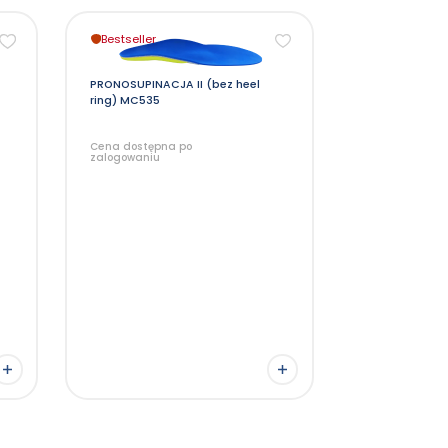
Ten
Bestseller
produkt
ma
wiele
wariantów.
PRONOSUPINACJA II (bez heel
Opcje
ring) MC535
można
wybrać
na
stronie
Cena dostępna po
produktu
zalogowaniu