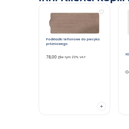
T
pr
m
wi
wa
Op
m
w
n
st
Podkładki teflonowe do piecyka
pr
próżniowego
XD
78,00 zł
w tym 23% VAT
O