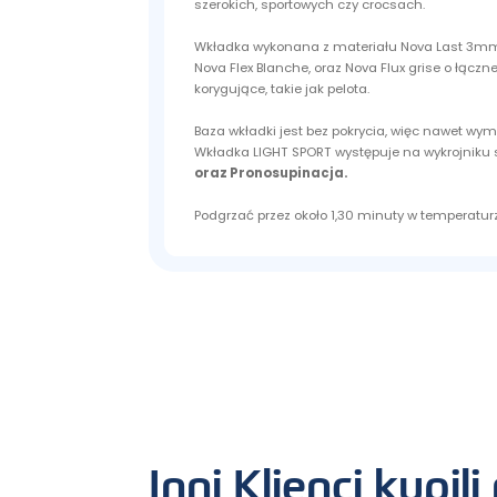
szerokich, sportowych czy crocsach.
Wkładka wykonana z materiału Nova Last 3m
Nova Flex Blanche, oraz Nova Flux grise o łącz
korygujące, takie jak pelota.
Baza wkładki jest bez pokrycia, więc nawet wy
Wkładka LIGHT SPORT występuje na wykrojnik
oraz Pronosupinacja.
Podgrzać przez około 1,30 minuty w temperatur
Inni Klienci kupil