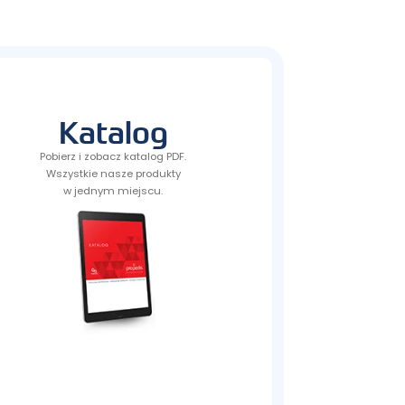
Katalog
Pobierz i zobacz katalog PDF.
Wszystkie nasze produkty
w jednym miejscu.