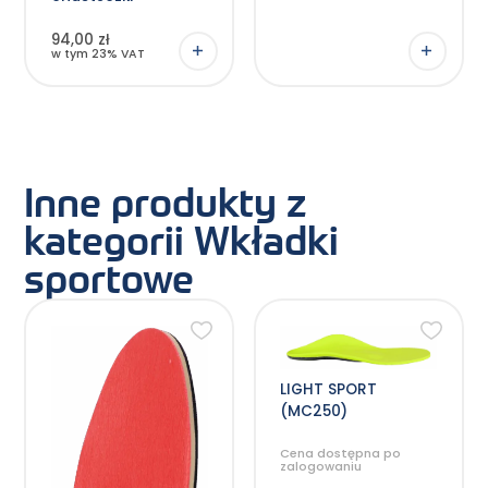
94,00 zł
w tym 23% VAT
Inne produkty z
kategorii Wkładki
sportowe
Ten
Ten
produkt
produkt
ma
ma
wiele
wiele
wariantów.
wariantów.
LIGHT SPORT
Opcje
Opcje
(MC250)
można
można
wybrać
wybrać
na
na
Cena dostępna po
stronie
stronie
zalogowaniu
produktu
produktu