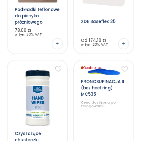
wariantów.
Opcje
Podkładki teflonowe
można
wybrać
do piecyka
na
XDE Baseflex 35
stronie
próżniowego
produktu
78,00 zł
w tym 23% VAT
Od 174,10 zł
w tym 23% VAT
Bestseller
Ten
produkt
ma
wiele
PRONOSUPINACJA II
wariantów.
(bez heel ring)
Opcje
można
MC535
wybrać
na
Cena dostępna po
stronie
zalogowaniu
produktu
Czyszczące
chusteczki