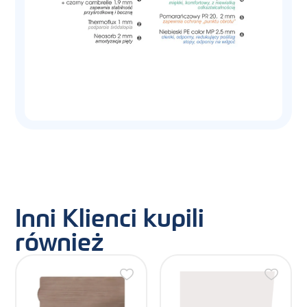
Inni Klienci kupili
również
Ten
produkt
ma
wiele