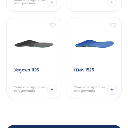
zalogowaniu
Ten
Ten
produkt
produkt
ma
ma
wiele
wiele
wariantów.
wariantów.
Opcje
Opcje
można
można
wybrać
wybrać
na
na
stronie
stronie
produktu
produktu
Biegowa 1195
TENIS 1525
Cena dostępna po
Cena dostępna po
zalogowaniu
zalogowaniu