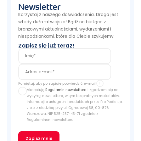
Newsletter
Korzystaj z naszego doświadczenia. Droga jest
wtedy dużo łatwiejsza! Bądź na bieżąco z
branżowymi aktualnościami, wydarzeniami i
niespodziankami, które dla Ciebie szykujemy.
Zapisz się już teraz!
!
Pamiętaj, aby po zapisie potwierdzić e-mail.
Akceptuję
Regulamin newslettera
i zgadzam się na
wysyłkę, newslettera, w tym bezpłatnych materiałów,
informacji o usługach i produktach przez Pro Pedis sp.
z o.o. z siedzibą przy ul. Ogrodowej 58, 00-876
Warszawa, NIP 525-257-45-71 zgodnie z
Regulaminem newslettera.
Zapisz mnie