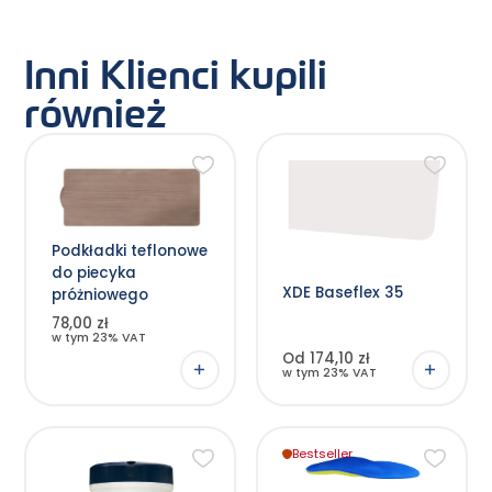
Inni Klienci kupili
również
Ten
produkt
ma
wiele
wariantów.
Opcje
Podkładki teflonowe
można
wybrać
do piecyka
na
XDE Baseflex 35
stronie
próżniowego
produktu
78,00 zł
w tym 23% VAT
Od 174,10 zł
w tym 23% VAT
Bestseller
Ten
produkt
ma