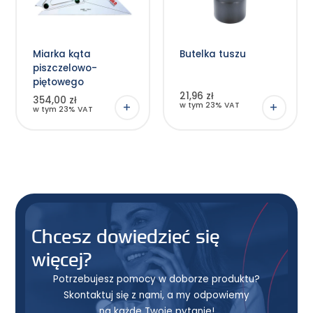
Miarka kąta
Butelka tuszu
piszczelowo-
piętowego
21,96 zł
354,00 zł
w tym 23% VAT
w tym 23% VAT
Chcesz dowiedzieć się
więcej?
Potrzebujesz pomocy w doborze produktu?
Skontaktuj się z nami, a my odpowiemy
na każde Twoje pytanie!