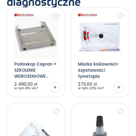
diagnostyczne
Bestseller
Bestseller
Podoskop Capron +
Miarka koślawości-
SZKOLENIE
szpotawości
WDROŻENIOWE
tyłostopia
online
2 480,00 zł
270,00 zł
w tym 8% VAT
w tym 23% VAT