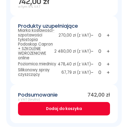
742,00 zł
w tym 8% VAT
Produkty uzupełniające
Miarka koślawości-
-
+
szpotawości
270,00 zł
(z VAT)
tyłostopia
Podoskop Capron
+ SZKOLENIE
-
+
2 480,00 zł
(z VAT)
WDROŻENIOWE
online
-
+
Poziomica miednicy
478,40 zł
(z VAT)
Silikonowy spray
-
+
67,79 zł
(z VAT)
czyszczący
Podsumowanie
742,00
zł
z VAT (brutto)
Dodaj do koszyka