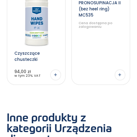
wiele
PRONOSUPINACJA II
wariantów.
(bez heel ring)
Opcje
można
MC535
wybrać
na
Cena dostępna po
stronie
zalogowaniu
produktu
Czyszczące
chusteczki
94,00 zł
w tym 23% VAT
Inne produkty z
kategorii Urządzenia