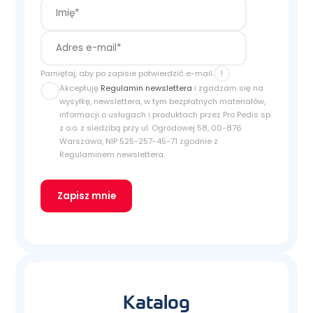
!
Pamiętaj, aby po zapisie potwierdzić e-mail.
Akceptuję
Regulamin newslettera
i zgadzam się na
wysyłkę, newslettera, w tym bezpłatnych materiałów,
informacji o usługach i produktach przez Pro Pedis sp.
z o.o. z siedzibą przy ul. Ogrodowej 58, 00-876
Warszawa, NIP 525-257-45-71 zgodnie z
Regulaminem newslettera.
Zapisz mnie
Katalog