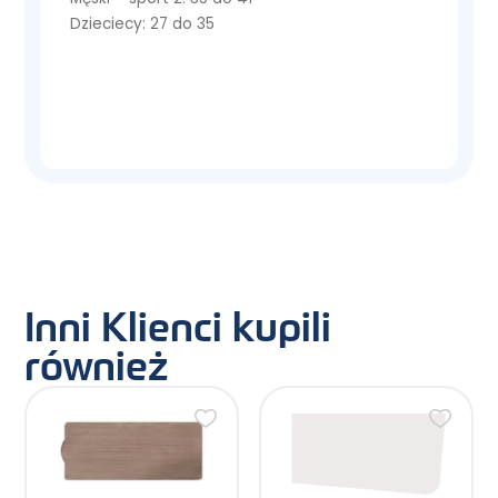
Dzieciecy: 27 do 35
Inni Klienci kupili
również
Ten
produkt
ma
wiele
wariantów.
Opcje