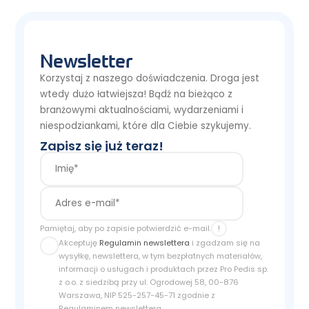
Newsletter
Korzystaj z naszego doświadczenia. Droga jest
wtedy dużo łatwiejsza! Bądź na bieżąco z
branżowymi aktualnościami, wydarzeniami i
niespodziankami, które dla Ciebie szykujemy.
Zapisz się już teraz!
!
Pamiętaj, aby po zapisie potwierdzić e-mail.
Akceptuję
Regulamin newslettera
i zgadzam się na
wysyłkę, newslettera, w tym bezpłatnych materiałów,
informacji o usługach i produktach przez Pro Pedis sp.
z o.o. z siedzibą przy ul. Ogrodowej 58, 00-876
Warszawa, NIP 525-257-45-71 zgodnie z
Regulaminem newslettera.