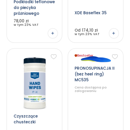
Podkładki teflonowe
można
wybrać
do piecyka
na
XDE Baseflex 35
stronie
próżniowego
produktu
78,00 zł
w tym 23% VAT
Od 174,10 zł
w tym 23% VAT
Bestseller
Ten
produkt
ma
wiele
PRONOSUPINACJA II
wariantów.
(bez heel ring)
Opcje
można
MC535
wybrać
na
Cena dostępna po
stronie
zalogowaniu
produktu
Czyszczące
chusteczki