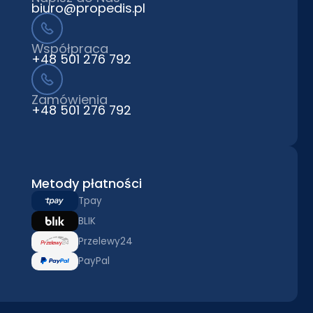
biuro@propedis.pl
Współpraca
+48 501 276 792
Zamówienia
+48 501 276 792
Metody płatności
Tpay
BLIK
Przelewy24
PayPal