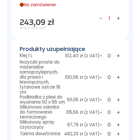
Na zamówienie
-
+
243,09 zł
w tym 23% VAT
Produkty uzupełniające
-
+
Klej 1 L
102,40 zł
(z VAT)
Nożyczki proste do
materiałów
samoprzylepnych,
-
+
dla prawo i
100,06 zł
(z VAT)
leworęcznych,
tytanowe ostrze 18
cm
Podkładka z plexi do
-
+
101,05 zł
(z VAT)
wycinania 50 x 66 cm
Silikonowa osłonka
-
+
do formowania
315,56 zł
(z VAT)
termicznego
Silikonowy spray
-
+
67,79 zł
(z VAT)
czyszczący
-
+
Taśma dwustronna
482,33 zł
(z VAT)