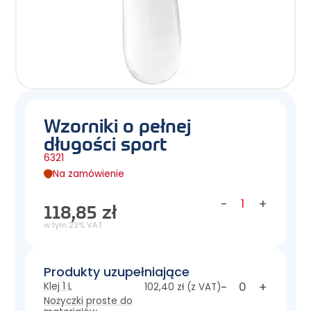
Wzorniki o pełnej
długości sport
6321
Na zamówienie
-
+
118,85 zł
w tym 23% VAT
Produkty uzupełniające
-
+
Klej 1 L
102,40 zł
(z VAT)
Nożyczki proste do