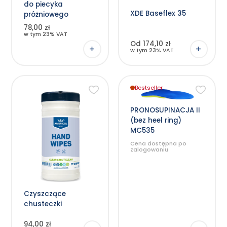
wybrać
do piecyka
na
XDE Baseflex 35
stronie
próżniowego
produktu
78,00 zł
w tym 23% VAT
Od 174,10 zł
w tym 23% VAT
Bestseller
Ten
produkt
ma
wiele
PRONOSUPINACJA II
wariantów.
(bez heel ring)
Opcje
można
MC535
wybrać
na
Cena dostępna po
stronie
zalogowaniu
produktu
Czyszczące
chusteczki
94,00 zł