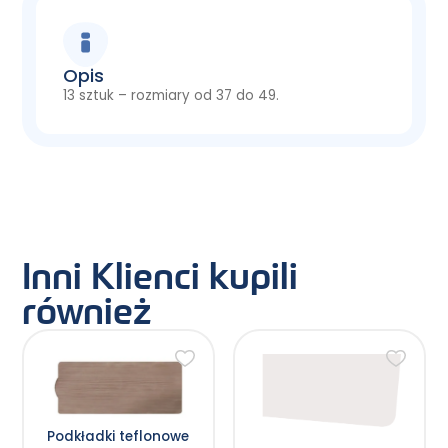
Opis
13 sztuk – rozmiary od 37 do 49.
Inni Klienci kupili
również
Ten
produkt
ma
wiele
wariantów.
Opcje
Podkładki teflonowe
można