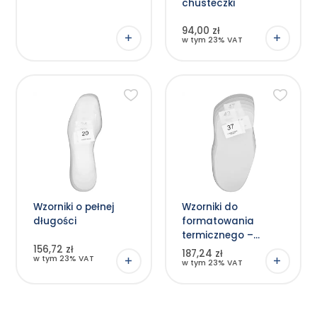
chusteczki
94,00 zł
w tym 23% VAT
Wzorniki o pełnej
Wzorniki do
długości
formatowania
termicznego –
156,72 zł
formy 3/4
187,24 zł
w tym 23% VAT
w tym 23% VAT