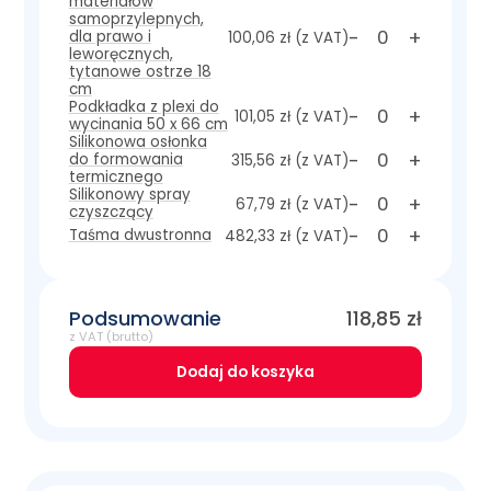
materiałów
samoprzylepnych,
-
+
dla prawo i
100,06 zł
(z VAT)
leworęcznych,
tytanowe ostrze 18
cm
Podkładka z plexi do
-
+
101,05 zł
(z VAT)
wycinania 50 x 66 cm
Silikonowa osłonka
-
+
do formowania
315,56 zł
(z VAT)
termicznego
Silikonowy spray
-
+
67,79 zł
(z VAT)
czyszczący
-
+
Taśma dwustronna
482,33 zł
(z VAT)
Podsumowanie
118,85
zł
z VAT (brutto)
Dodaj do koszyka