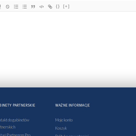
{}
[+]
BINETY PARTNERSKIE
WAŻNE INFORMACJE
takt do gabinetów
Moje konto
tnerskich
Koszyk
tań Partnerem Pro