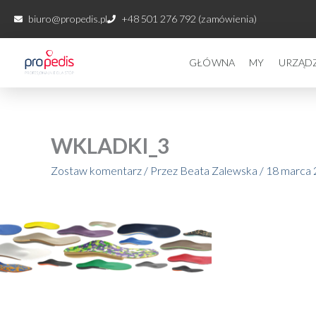
Przejdź
biuro@propedis.pl
+48 501 276 792 (zamówienia)
do
treści
GŁÓWNA
MY
URZĄD
WKLADKI_3
Zostaw komentarz
/ Przez
Beata Zalewska
/
18 marca