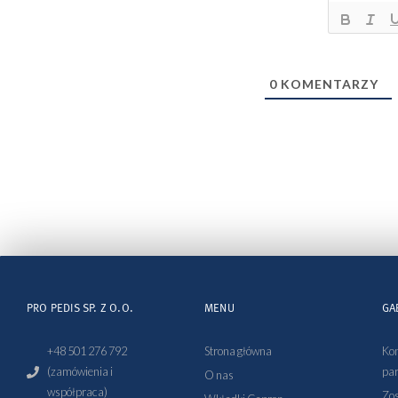
0
KOMENTARZY
PRO PEDIS SP. Z O.O.
MENU
GA
+48 501 276 792
Strona główna
Kon
(zamówienia i
par
O nas
współpraca)
Zos