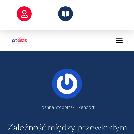
Przejdź
do
treści
Joanna Stodolna-Tukendorf
Zależność między przewlekłym