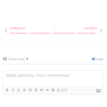
POPRZEDNI
NASTĘPNY
Prev
Na
Palce młotkowate – czym są i dlaczego powstają
Źle dobrane wkładki – przyczyny i skutki cierpienia pacjentów
Subskrybuj
Login
{}
[+]