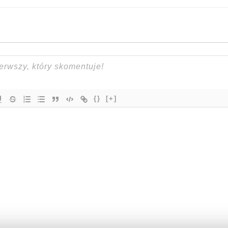
{}
[+]