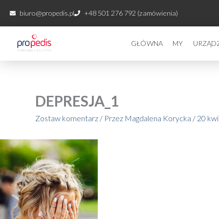
Przejdź
biuro@propedis.pl
+48 501 276 792 (zamówienia)
do
treści
GŁÓWNA
MY
URZĄD
DEPRESJA_1
Zostaw komentarz
/ Przez
Magdalena Korycka
/
20 kwi