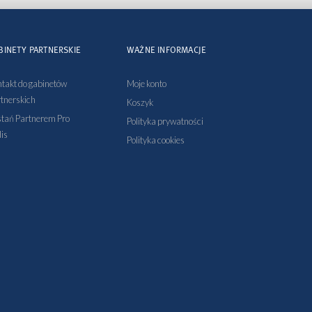
BINETY PARTNERSKIE
WAŻNE INFORMACJE
takt do gabinetów
Moje konto
tnerskich
Koszyk
tań Partnerem Pro
Polityka prywatności
is
Polityka cookies