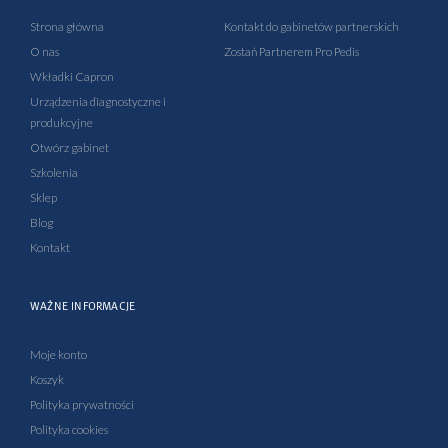
o
b
g
d
o
e
r
i
Strona główna
Kontakt do gabinetów partnerskich
k
a
n
O nas
Zostań Partnerem Pro Pedis
-
m
-
Wkładki Capron
f
i
Urządzenia diagnostyczne i
n
produkcyjne
Otwórz gabinet
Szkolenia
Sklep
Blog
Kontakt
WAŻNE INFORMACJE
Moje konto
Koszyk
Polityka prywatności
Polityka cookies