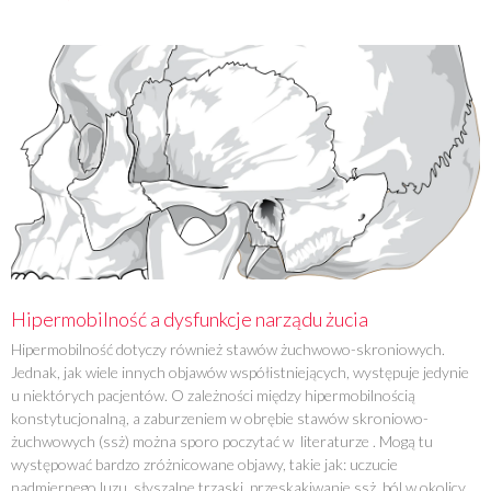
Hipermobilność a dysfunkcje narządu żucia
Hipermobilność dotyczy również stawów żuchwowo-skroniowych.
Jednak, jak wiele innych objawów współistniejących, występuje jedynie
u niektórych pacjentów. O zależności między hipermobilnością
konstytucjonalną, a zaburzeniem w obrębie stawów skroniowo-
żuchwowych (ssż) można sporo poczytać w literaturze . Mogą tu
występować bardzo zróżnicowane objawy, takie jak: uczucie
nadmiernego luzu, słyszalne trzaski, przeskakiwanie ssż, ból w okolicy