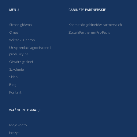
c
u
s
n
e
t
t
k
MENU
GABINETY PARTNERSKIE
b
u
a
e
o
b
g
d
o
e
r
i
Strona główna
Kontakt do gabinetów partnerskich
k
a
n
O nas
Zostań Partnerem Pro Pedis
-
m
-
Wkładki Capron
f
i
Urządzenia diagnostyczne i
n
produkcyjne
Otwórz gabinet
Szkolenia
Sklep
Blog
Kontakt
WAŻNE INFORMACJE
Moje konto
Koszyk