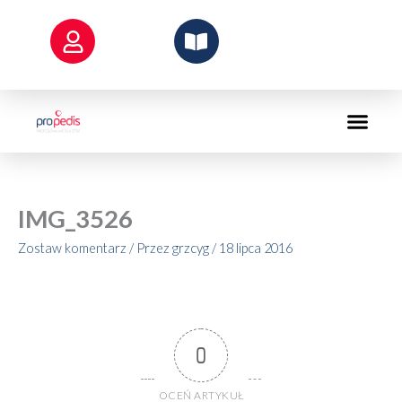
Przejdź
do
treści
IMG_3526
Zostaw komentarz
/ Przez
grzcyg
/
18 lipca 2016
0
OCEŃ ARTYKUŁ