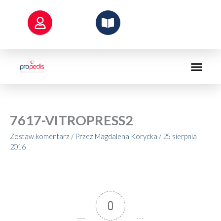
Przejdź
do
treści
7617-VITROPRESS2
Zostaw komentarz
/ Przez
Magdalena Korycka
/
25 sierpnia
2016
0