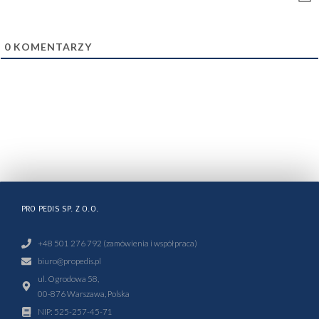
0
KOMENTARZY
PRO PEDIS SP. Z O.O.
+48 501 276 792 (zamówienia i współpraca)
biuro@propedis.pl
ul. Ogrodowa 58,
00-876 Warszawa, Polska
NIP: 525-257-45-71