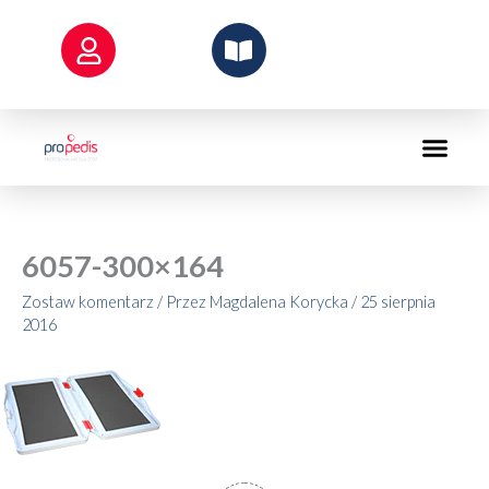
Przejdź
do
treści
6057-300×164
Zostaw komentarz
/ Przez
Magdalena Korycka
/
25 sierpnia
2016