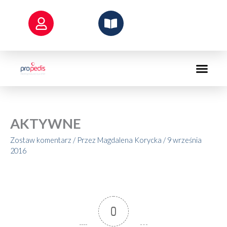
Przejdź
do
treści
AKTYWNE
Zostaw komentarz
/ Przez
Magdalena Korycka
/
9 września
2016
0