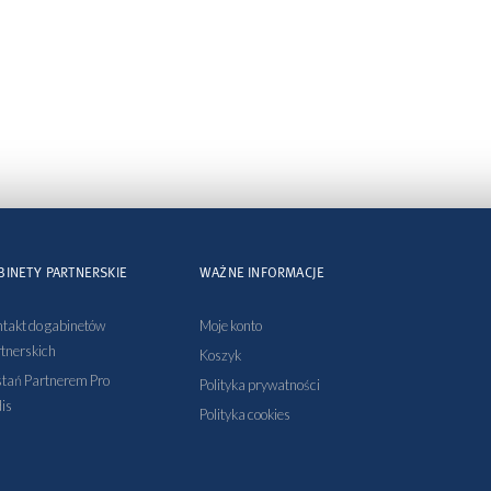
BINETY PARTNERSKIE
WAŻNE INFORMACJE
takt do gabinetów
Moje konto
tnerskich
Koszyk
tań Partnerem Pro
Polityka prywatności
is
Polityka cookies