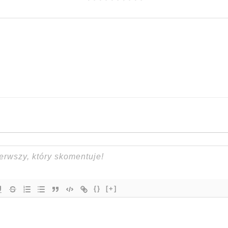
{}
[+]