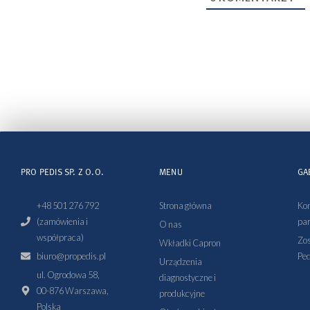
PRO PEDIS SP. Z O.O.
MENU
GA
+48 501 276 792
Strona główna
Kon
(zamówienia i
par
O nas
współpraca)
Zos
Wkładki Capron
biuro@propedis.pl
Ped
Urządzenia
ul. Ogrodowa 58,
diagnostyczne i
00-876 Warszawa,
produkcyjne
Polska