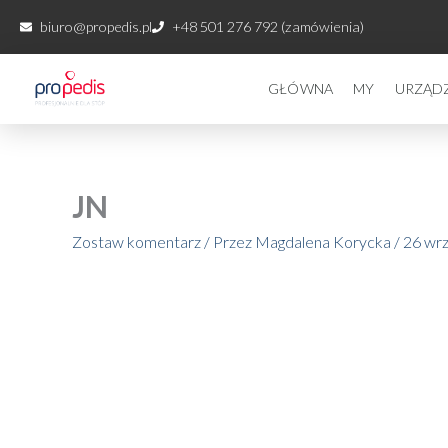
Przejdź
biuro@propedis.pl
+48 501 276 792 (zamówienia)
do
treści
GŁÓWNA
MY
URZĄD
JN
Zostaw komentarz
/ Przez
Magdalena Korycka
/
26 wrz