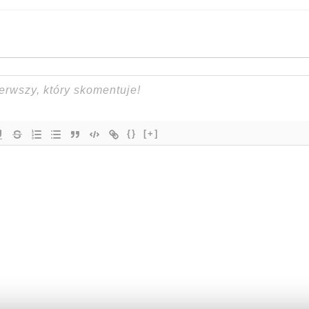
{}
[+]