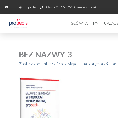
Przejdź
biuro@propedis.pl
+48 501 276 792 (zamówienia)
do
treści
GŁÓWNA
MY
URZĄD
BEZ NAZWY-3
Zostaw komentarz
/ Przez
Magdalena Korycka
/
9 mar