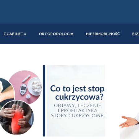
Z GABINETU
ORTOPODOLOGIA
HIPERMOBILNOŚĆ
BIZ
Strona
Strona
Strona
Strona