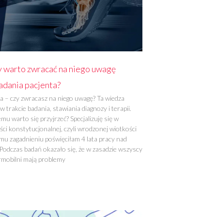
y warto zwracać na niego uwagę
adania pacjenta?
a – czy zwracasz na niego uwagę? Ta wiedza
w trakcie badania, stawiania diagnozy i terapii.
mu warto się przyjrzeć? Specjalizuję się w
ci konstytucjonalnej, czyli wrodzonej wiotkości
mu zagadnieniu poświęciłam 4 lata pracy nad
Podczas badań okazało się, że w zasadzie wszyscy
ermobilni mają problemy