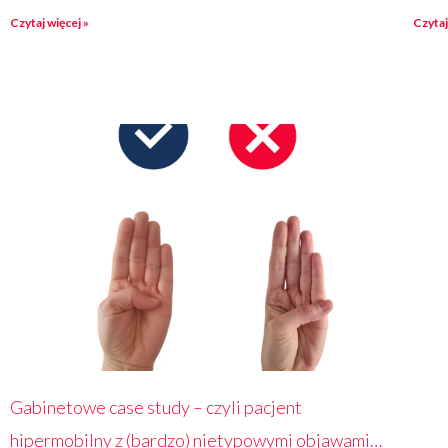
Czytaj więcej »
Czytaj
Gabinetowe case study – czyli pacjent
hipermobilny z (bardzo) nietypowymi objawami…