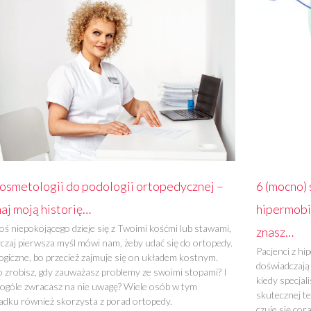
osmetologii do podologii ortopedycznej –
6 (mocno)
aj moją historię…
hipermobil
oś niepokojącego dzieje się z Twoimi kośćmi lub stawami,
znasz…
czaj pierwsza myśl mówi nam, żeby udać się do ortopedy.
Pacjenci z hi
logiczne, bo przecież zajmuje się on układem kostnym.
doświadczają
o zrobisz, gdy zauważasz problemy ze swoimi stopami? I
kiedy specjal
 ogóle zwracasz na nie uwagę? Wiele osób w tym
skutecznej ter
adku również skorzysta z porad ortopedy.
czuje się cor