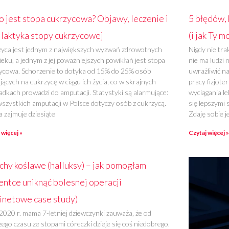
o jest stopa cukrzycowa? Objawy, leczenie i
5 błędów, 
ilaktyka stopy cukrzycowej
(i jak Ty m
yca jest jednym z największych wyzwań zdrowotnych
Nigdy nie tr
ieku, a jednym z jej poważniejszych powikłań jest stopa
nie ma ludzi
ycowa. Schorzenie to dotyka od 15% do 25% osób
uwrażliwić n
jących na cukrzycę w ciągu ich życia, co w skrajnych
pracy fizjote
adkach prowadzi do amputacji. Statystyki są alarmujące:
wyciągania le
szystkich amputacji w Polsce dotyczy osób z cukrzycą.
się lepszymi 
a zajmuje dziesiąte
Zdaję sobie 
 więcej »
Czytaj więcej »
chy koślawe (halluksy) – jak pomogłam
entce uniknąć bolesnej operacji
inetowe case study)
2020 r. mama 7-letniej dziewczynki zauważa, że od
zego czasu ze stopami córeczki dzieje się coś niedobrego.