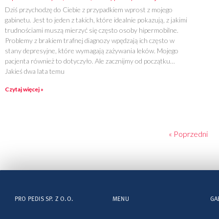
Dziś przychodzę do Ciebie z przypadkiem wprost z mojego
gabinetu. Jest to jeden z takich, które idealnie pokazują, z jakimi
trudnościami muszą mierzyć się często osoby hipermobilne.
Problemy z brakiem trafnej diagnozy wpędzają ich często w
stany depresyjne, które wymagają zażywania leków. Mojego
pacjenta również to dotyczyło. Ale zacznijmy od początku…
Jakieś dwa lata temu
Czytaj więcej »
« Poprzedni
PRO PEDIS SP. Z O.O.
MENU
GA