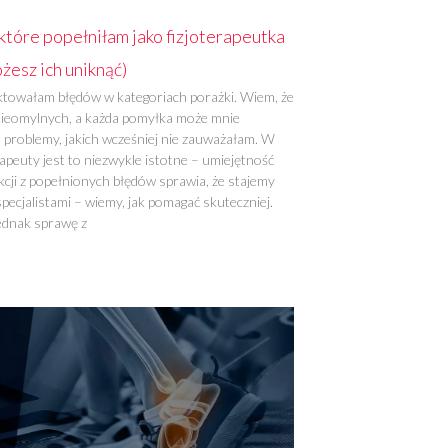
które popełniłam jako fizjoterapeutka
ożesz ich uniknąć)
aktowałam błędów w kategoriach porażki. Wiem, że
 nieomylnych, a każda pomyłka może mnie
a problemy, jakich wcześniej nie zauważałam. W
rapeuty jest to niezwykle istotne – umiejętność
kcji z popełnionych błędów sprawia, że stajemy
specjalistami – wiemy, jak pomagać skuteczniej.
jednak sprawę z