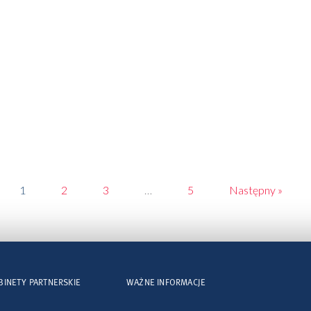
1
2
3
…
5
Następny »
BINETY PARTNERSKIE
WAŻNE INFORMACJE