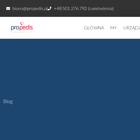
Przejdź
biuro@propedis.pl
+48 501 276 792 (zamówienia)
do
treści
GŁÓWNA
MY
URZĄD
Blog