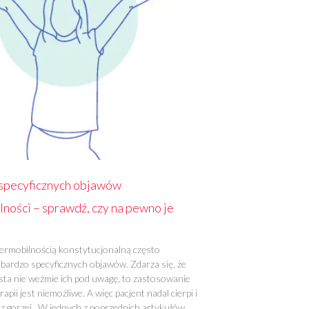
 specyficznych objawów
ności – sprawdź, czy na pewno je
permobilnością konstytucjonalną często
 bardzo specyficznych objawów. Zdarza się, że
ista nie weźmie ich pod uwagę, to zastosowanie
apii jest niemożliwe. A więc pacjent nadal cierpi i
az gorzej. W jednych z poprzednich artykułów