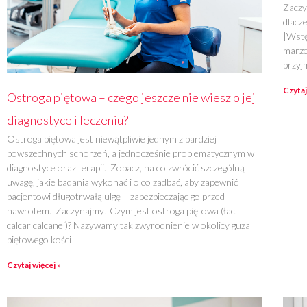
Zaczy
dlacz
|Wstę
marze
przyj
Czytaj
Ostroga piętowa – czego jeszcze nie wiesz o jej
diagnostyce i leczeniu?
Ostroga piętowa jest niewątpliwie jednym z bardziej
powszechnych schorzeń, a jednocześnie problematycznym w
diagnostyce oraz terapii. Zobacz, na co zwrócić szczególną
uwagę, jakie badania wykonać i o co zadbać, aby zapewnić
pacjentowi długotrwałą ulgę – zabezpieczając go przed
nawrotem. Zaczynajmy! Czym jest ostroga piętowa (łac.
calcar calcanei)? Nazywamy tak zwyrodnienie w okolicy guza
piętowego kości
Czytaj więcej »