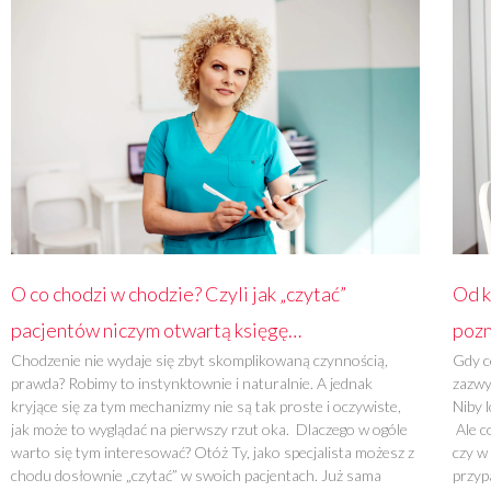
O co chodzi w chodzie? Czyli jak „czytać”
Od k
pacjentów niczym otwartą księgę…
pozn
Chodzenie nie wydaje się zbyt skomplikowaną czynnością,
Gdy c
prawda? Robimy to instynktownie i naturalnie. A jednak
zazwy
kryjące się za tym mechanizmy nie są tak proste i oczywiste,
Niby 
jak może to wyglądać na pierwszy rzut oka. Dlaczego w ogóle
Ale c
warto się tym interesować? Otóż Ty, jako specjalista możesz z
czy w
chodu dosłownie „czytać” w swoich pacjentach. Już sama
przyp