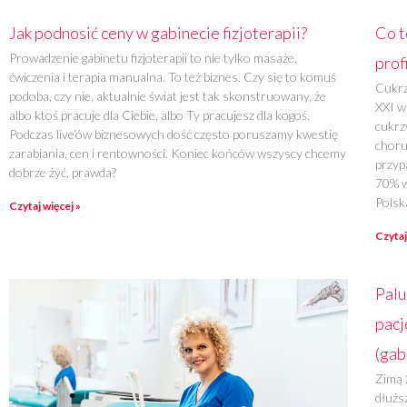
Jak podnosić ceny w gabinecie fizjoterapii?
Co t
Prowadzenie gabinetu fizjoterapii to nie tylko masaże,
prof
ćwiczenia i terapia manualna. To też biznes. Czy się to komuś
Cukrz
podoba, czy nie, aktualnie świat jest tak skonstruowany, że
XXI w
albo ktoś pracuje dla Ciebie, albo Ty pracujesz dla kogoś.
cukrz
Podczas live’ów biznesowych dość często poruszamy kwestię
choru
zarabiania, cen i rentowności. Koniec końców wszyscy chcemy
przyp
dobrze żyć, prawda?
70% w
Polsk
Czytaj więcej »
Czytaj
Palu
pacj
(gab
Zimą 
dłużs