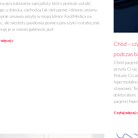
na poszukiwania specjalisty, który pomoże ustalić,
ego u dziecka, zachodzą tak nietypowe i dziwne zmiany.
pnie umawia wizytę w mojej klinice FootMedica na
c, ale niestety pandemia pomieszała szyki i ostatecznie
muję je w swoim gabinecie pod
 więcej »
Chód – cz
podczas b
Chód pacjent
przyda Ci się 
Pokażę Ci cze
hipermobilnoś
stawowej. Te
doktoratem. 
pacjenci hip
Czytaj więcej »